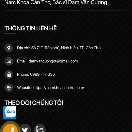
Nam Khoa Cần Thơ, Bác sĩ Đàm Văn Cương
THÔNG TIN LIÊN HỆ
Địa chỉ:
Số 71D Trần phú, Ninh Kiều, TP. Cần Thơ
Email:
damvancuongct@gmail.com
Phone:
0989 717 336
Website: https://namkhoacantho.com/
THEO DÕI CHÚNG TÔI