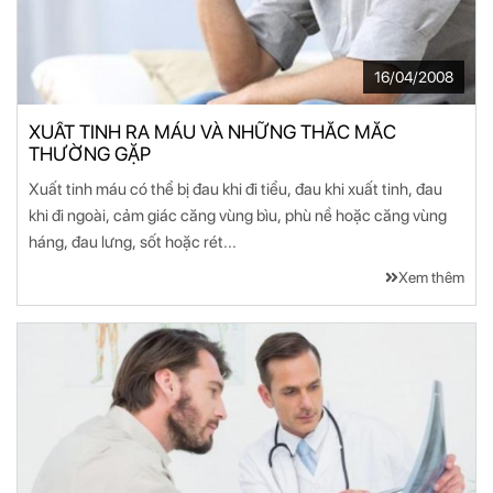
16/04/2008
XUẤT TINH RA MÁU VÀ NHỮNG THẮC MẮC
THƯỜNG GẶP
Xuất tinh máu có thể bị đau khi đi tiểu, đau khi xuất tinh, đau
khi đi ngoài, cảm giác căng vùng bìu, phù nề hoặc căng vùng
háng, đau lưng, sốt hoặc rét...
Xem thêm